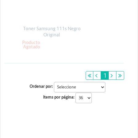
Escáner
Energia y Potencia
Proyectores
Marcas
Toner Samsung 111s Negro
Original
Producto
Agotado
primeiro
anterior
1
próximo
últim
Ordenar por:
Items por página: