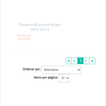
Energia y Potencia
Marcas
Diadema Bluetooth Bright
S850 Sd Fm
Producto
Agotado
primeiro
anterior
1
próximo
últim
Ordenar por:
Items por página: