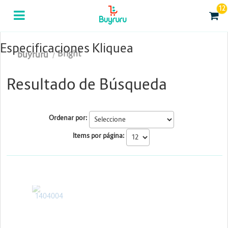
12
Categorias
Computación
Especificaciones Kliquea
Bright
buyruru
Tablas Digitalizadoras
Resultado de Búsqueda
Celulares y Tablets
Licenciamiento y Seguridad
Ordenar por:
Accesorios
Items por página:
Gaming
Tintas y Toner
Bright
Conectividad y Redes
Telefonía IP