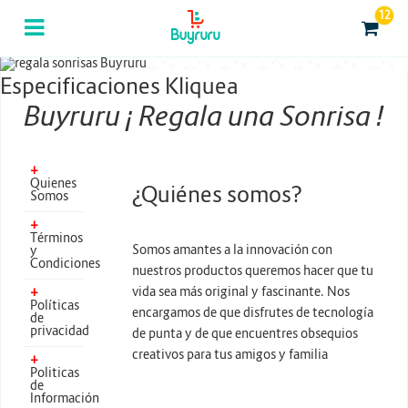
12
Categorias
Computación
Especificaciones Kliquea
Buyruru ¡ Regala una Sonrisa !
Tablas Digitalizadoras
Celulares y Tablets
+
Quienes
¿Quiénes somos?
Licenciamiento y Seguridad
Somos
+
Accesorios
Términos
Somos amantes a la innovación con
y
Condiciones
nuestros productos queremos hacer que tu
Gaming
+
vida sea más original y fascinante. Nos
Políticas
encargamos de que disfrutes de tecnología
de
Tintas y Toner
privacidad
de punta y de que encuentres obsequios
creativos para tus amigos y familia
+
Conectividad y Redes
Politicas
de
Información
Telefonía IP