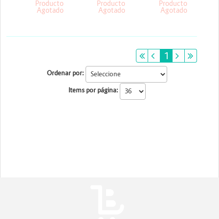
Linux +Licencia kaspersky
Producto
Producto
Producto
Agotado
Agotado
Agotado
primeiro
anterior
1
próximo
últim
Ordenar por:
Items por página: