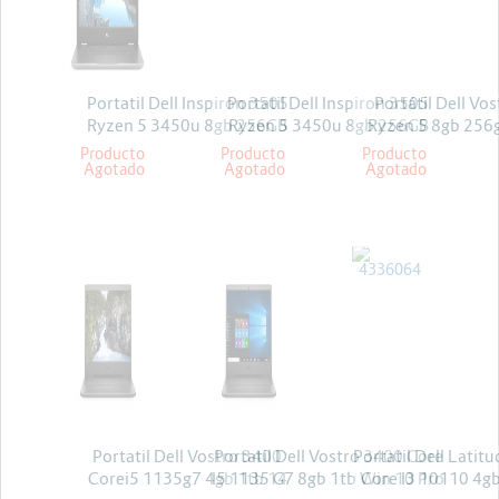
Proyectores
Energia y Potencia
Marcas
Portatil Dell Inspiron 3505
Portatil Dell Inspiron 3505
Portátil Dell Vo
Ryzen 5 3450u 8gb 256GB
Ryzen 5 3450u 8gb 256GB
Ryzen 5 8gb 256g
Win10 15.6
Win10 15.6
linux
Producto
Producto
Producto
Agotado
Agotado
Agotado
DELL
DELL
DELL
Portatil Dell Vostro 3400
Portatil Dell Vostro 3400 Core
Portatil Dell Latitu
Corei5 1135g7 4gb 1tb 14
I5 1135 G7 8gb 1tb Win 10 Pro
Core I3 10110 4gb