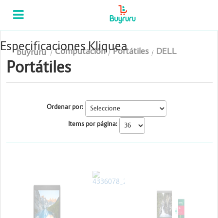
Categorias
Computación
Especificaciones Kliquea
Computación
Portátiles
DELL
buyruru
Tablas Digitalizadoras
Portátiles
Celulares y Tablets
Licenciamiento y Seguridad
Ordenar por:
Items por página:
Accesorios
Gaming
Tintas y Toner
DELL
DELL
DELL
Conectividad y Redes
Telefonía IP