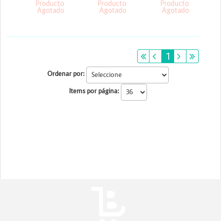
Linux +Licencia kaspersky
Producto
Producto
Producto
Agotado
Agotado
Agotado
primeiro
anterior
1
próximo
últim
Ordenar por:
Items por página: