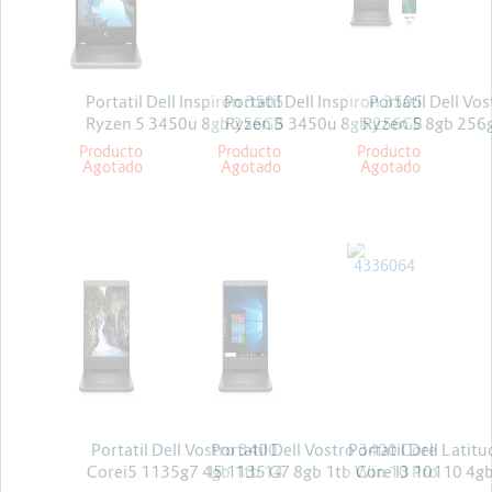
Energia y Potencia
Marcas
Portatil Dell Inspiron 3505
Portatil Dell Inspiron 3505
Portátil Dell Vo
Ryzen 5 3450u 8gb 256GB
Ryzen 5 3450u 8gb 256GB
Ryzen 5 8gb 256g
Win10 15.6
Win10 15.6
linux
Producto
Producto
Producto
Agotado
Agotado
Agotado
DELL
DELL
DELL
Portatil Dell Vostro 3400
Portatil Dell Vostro 3400 Core
Portatil Dell Latitu
Corei5 1135g7 4gb 1tb 14
I5 1135 G7 8gb 1tb Win 10 Pro
Core I3 10110 4gb