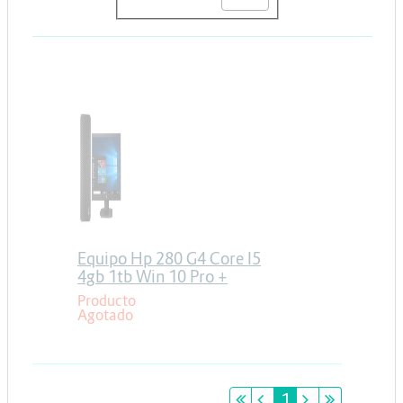
Energia y Potencia
Marcas
HP
Equipo Hp 280 G4 Core I5
4gb 1tb Win 10 Pro +
Monitor 18.5
Producto
Agotado
primeiro
anterior
1
próximo
último