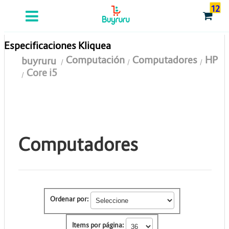
12
Categorias
Computación
Especificaciones Kliquea
Computación
Computadores
HP
buyruru
Tablas Digitalizadoras
Core i5
Celulares y Tablets
Licenciamiento y Seguridad
Accesorios
Computadores
Gaming
Tintas y Toner
Ordenar por:
Conectividad y Redes
Telefonía IP
Items por página: