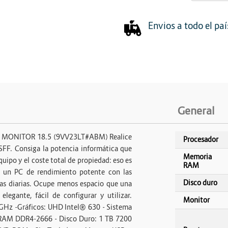
Escáner
Proyectores
Envios a todo el paí
General
 MONITOR 18.5 (9VV23LT#ABM) Realice
Procesador
 SFF. Consiga la potencia informática que
Memoria
uipo y el coste total de propiedad: eso es
RAM
a un PC de rendimiento potente con las
Disco duro
reas diarias. Ocupe menos espacio que una
legante, fácil de configurar y utilizar.
Monitor
00 GHz -Gráficos: UHD Intel® 630 - Sistema
RAM DDR4-2666 - Disco Duro: 1 TB 7200