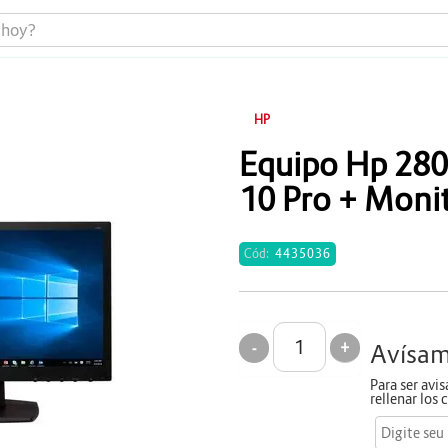
HP
Equipo Hp 280
Portátiles
10 Pro + Moni
Todo en uno
Cód:
4435036
Computadores
Monitores
Impresoras
+
-
Avísa
Almacenamiento y Repotenciación
Para ser avi
rellenar los
Cables y conectividad