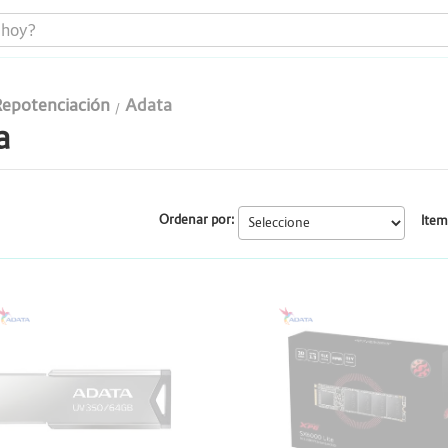
epotenciación
Adata
a
Portátiles
Todo en uno
Ordenar por:
Item
Computadores
Monitores
DATA
ADATA
Impresoras
Almacenamiento y Repotenciación
Cables y conectividad