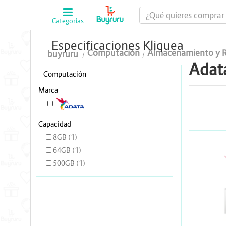
Categorias
Computación
Especificaciones Kliquea
Computación
Almacenamiento y R
buyruru
Tablas Digitalizadoras
Adat
Computación
Celulares y Tablets
Marca
Licenciamiento y Seguridad
ADATA (3)
Accesorios
Capacidad
8GB (1)
Gaming
64GB (1)
A
500GB (1)
Tintas y Toner
Conectividad y Redes
Telefonía IP