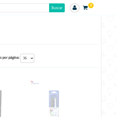
0
s por página:
ADATA