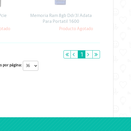
Pcie
Memoria Ram 8gb Ddr3l Adata
Para Portatil 1600
otado
Producto Agotado
primeiro
anterior
1
próximo
último
s por página: