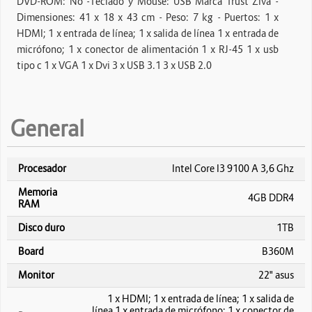
DVD-ROM: No -Teclado y Mouse: USB Marca Trust Ziva -
Dimensiones: 41 x 18 x 43 cm - Peso: 7 kg - Puertos: 1 x
HDMI; 1 x entrada de línea; 1 x salida de línea 1 x entrada de
micrófono; 1 x conector de alimentación 1 x RJ-45 1 x usb
tipo c 1 x VGA 1 x Dvi 3 x USB 3.1 3 x USB 2.0
General
Procesador
Intel Core I3 9100 A 3,6 Ghz
Memoria
4GB DDR4
RAM
Disco duro
1TB
Board
B360M
Monitor
22" asus
1 x HDMI; 1 x entrada de línea; 1 x salida de
línea 1 x entrada de micrófono; 1 x conector de