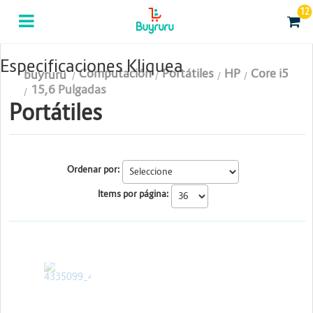
12
Categorias
Computación
Especificaciones Kliquea
Computación
Portátiles
HP
Core i5
buyruru
Tablas Digitalizadoras
15,6 Pulgadas
Portátiles
Celulares y Tablets
Licenciamiento y Seguridad
Ordenar por:
Accesorios
Items por página:
Gaming
Tintas y Toner
HP
Conectividad y Redes
Telefonía IP