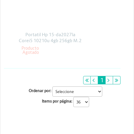
Energia y Potencia
Marcas
Portatil Hp 15-da2027la
Corei5 10210u 4gb 256gb M.2
Freedos
Producto
Agotado
primeiro
anterior
1
próximo
últim
Ordenar por:
Items por página: