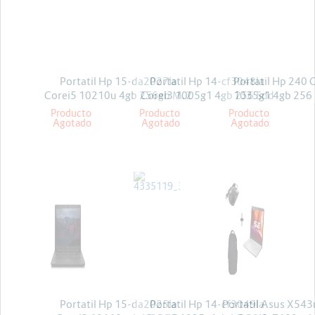
Energia y Potencia
Marcas
Portatil Hp 15-da2027la
Portatil Hp 14-cf3048la
Portatil Hp 240 
Corei5 10210u 4gb 256gb M.2
Corei3 1005g1 4gb 256 Sdd
1035g1 4gb 256 
Freedos
14 Freedos
W10 Pr
Producto
Producto
Producto
Agotado
Agotado
Agotado
ASUS
HP
HP
Portatil Hp 15-da2025la
Portatil Hp 14-cf3049la
Portatil Asus X5