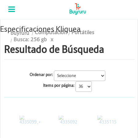
Categorias
Computación
Especificaciones Kliquea
Computación
Portátiles
buyruru
Tablas Digitalizadoras
Busca: 256 gb
x
Resultado de Búsqueda
Celulares y Tablets
Licenciamiento y Seguridad
Ordenar por:
Accesorios
Items por página:
Gaming
Tintas y Toner
HP
HP
HP
Conectividad y Redes
Telefonía IP