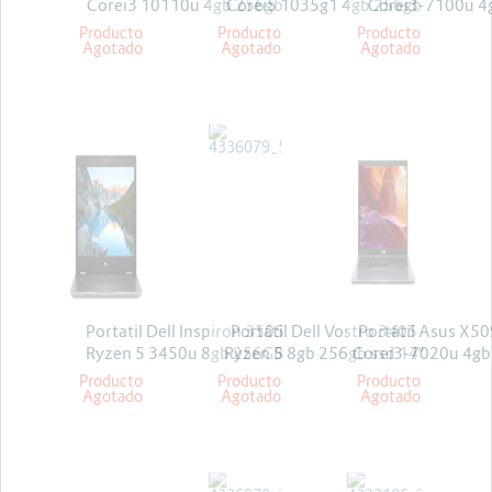
Corei3 10110u 4gb 256gb
Corei5 1035g1 4gb 256gb
Corei3-7100u 4
Freedos
Solido Linux
Linux
Producto
Producto
Producto
Agotado
Agotado
Agotado
DELL
DELL
ASUS
Portatil Dell Inspiron 3505
Portátil Dell Vostro 3405
Portátil Asus X5
Ryzen 5 3450u 8gb 256GB
Ryzen 5 8gb 256gb ssd 14"
Corei3-7020u 4gb
Win10 15.6
linux
Linux
Producto
Producto
Producto
Agotado
Agotado
Agotado
DELL
ASUS
HP