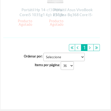
Portátil Hp 14-cf3049la
Portátil Asus VivoBook
Corei5 1035g1 4gb 256gb
K513ea-Bq368 Core I5-
Solido Win 10 Pro
1135g7 15.6" Fhd 8gb Ssd
Producto
Producto
Agotado
Agotado
256gb Linux
primeiro
anterior
1
próximo
últim
Ordenar por:
Items por página: