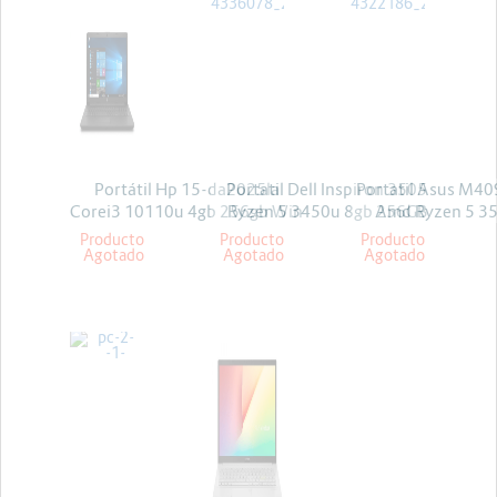
Portátil Hp 15-da2025la
Portatil Dell Inspiron 3505
Portatil Asus M4
Corei3 10110u 4gb 256gb Win
Ryzen 5 3450u 8gb 256GB
Amd Ryzen 5 3
10 Pro
Win10 15.6
256gb 14
Producto
Producto
Producto
Agotado
Agotado
Agotado
ASUS
HP