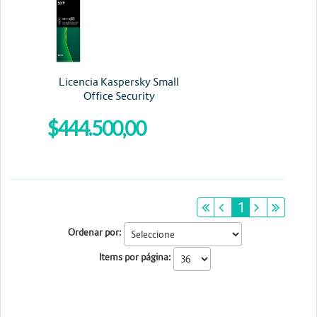
Energia y Potencia
Marcas
Licencia Kaspersky Small
Office Security
$444.500,00
primeiro
anterior
1
próximo
últim
Ordenar por:
Items por página: