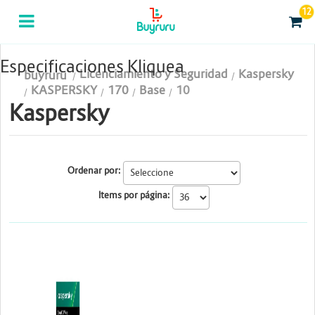
12
Categorias
Computación
Especificaciones Kliquea
Licenciamiento y Seguridad
Kaspersky
buyruru
Tablas Digitalizadoras
KASPERSKY
170
Base
10
Kaspersky
Celulares y Tablets
Licenciamiento y Seguridad
Ordenar por:
Accesorios
Items por página:
Gaming
Tintas y Toner
KASPERSKY
Conectividad y Redes
Telefonía IP