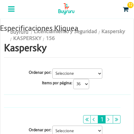
12
Categorias
Computación
Especificaciones Kliquea
Licenciamiento y Seguridad
Kaspersky
buyruru
Tablas Digitalizadoras
KASPERSKY
156
Kaspersky
Celulares y Tablets
Licenciamiento y Seguridad
Ordenar por:
Accesorios
Items por página:
Gaming
Tintas y Toner
Conectividad y Redes
primeiro
anterior
1
próximo
últim
Ordenar por:
Telefonía IP