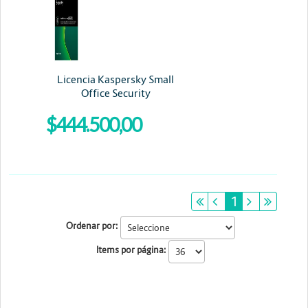
Energia y Potencia
Marcas
Licencia Kaspersky Small
Office Security
$444.500,00
primeiro
anterior
1
próximo
últim
Ordenar por:
Items por página: