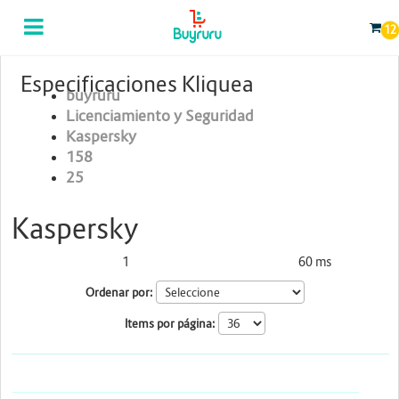
12
Categorias
Computación
Especificaciones Kliquea
buyruru
Tablas Digitalizadoras
Licenciamiento y Seguridad
Kaspersky
Celulares y Tablets
158
25
Licenciamiento y Seguridad
Kaspersky
Accesorios
1
60 ms
Produtos encontrados:
Resultado de la búsqueda por:
en
Gaming
Ordenar por:
Tintas y Toner
Items por página:
Conectividad y Redes
Telefonía IP