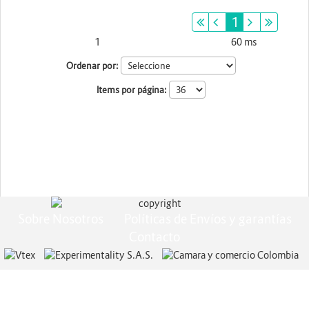
primeiro
anterior
1
próximo
últim
Energia y Potencia
1
60 ms
Produtos encontrados:
Resultado de la búsqueda por:
en
Marcas
Ordenar por:
Items por página:
Sobre Nosotros
Políticas de Envíos y garantías
Contacto