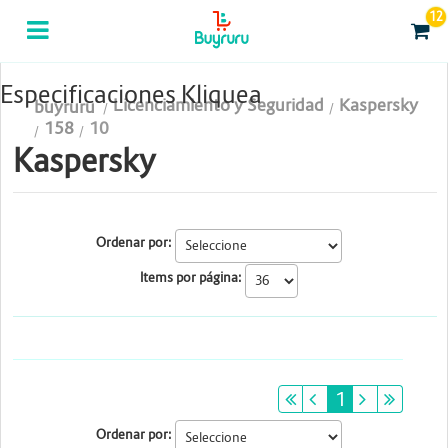
12
Categorias
Computación
Especificaciones Kliquea
Licenciamiento y Seguridad
Kaspersky
buyruru
Tablas Digitalizadoras
158
10
Kaspersky
Celulares y Tablets
Licenciamiento y Seguridad
Ordenar por:
Accesorios
Items por página:
Gaming
Tintas y Toner
Conectividad y Redes
primeiro
anterior
1
próximo
últim
Ordenar por:
Telefonía IP