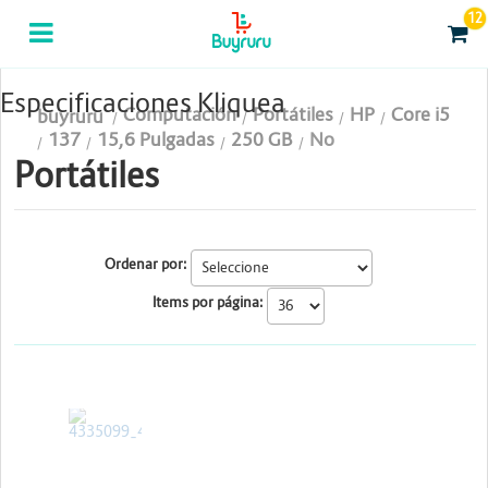
12
Categorias
Computación
Especificaciones Kliquea
Computación
Portátiles
HP
Core i5
buyruru
Tablas Digitalizadoras
137
15,6 Pulgadas
250 GB
No
Portátiles
Celulares y Tablets
Licenciamiento y Seguridad
Ordenar por:
Accesorios
Items por página:
Gaming
Tintas y Toner
HP
Conectividad y Redes
Telefonía IP