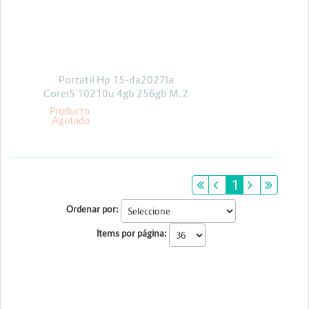
Energia y Potencia
Marcas
Portatil Hp 15-da2027la
Corei5 10210u 4gb 256gb M.2
Freedos
Producto
Agotado
primeiro
anterior
1
próximo
últim
Ordenar por:
Items por página: