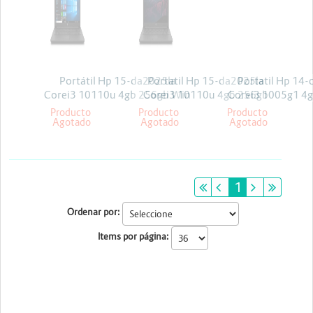
Energia y Potencia
Marcas
Portátil Hp 15-da2025la
Portatil Hp 15-da2025la
Portatil Hp 14-
Corei3 10110u 4gb 256gb Win
Corei3 10110u 4gb 256gb
Corei3 1005g1 4
10 Pro
Freedos
14 Freed
Producto
Producto
Producto
Agotado
Agotado
Agotado
primeiro
anterior
1
próximo
últim
Ordenar por:
Items por página: