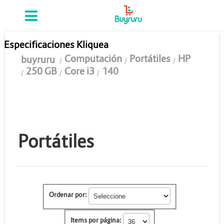
Categorias
Computación
Especificaciones Kliquea
Computación
Portátiles
HP
buyruru
Tablas Digitalizadoras
250 GB
Core i3
140
Celulares y Tablets
Licenciamiento y Seguridad
Accesorios
Portátiles
Gaming
Tintas y Toner
Ordenar por:
Conectividad y Redes
Telefonía IP
Items por página: