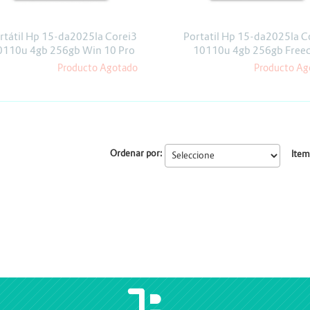
Escáner
Proyectores
rtátil Hp 15-da2025la Corei3
Portatil Hp 15-da2025la C
0110u 4gb 256gb Win 10 Pro
10110u 4gb 256gb Free
Producto Agotado
Producto Ag
Ordenar por:
Item