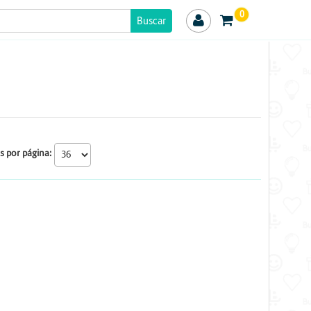
0
s por página: