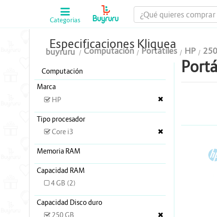
Categorias
Computación
Especificaciones Kliquea
Computación
Portátiles
HP
250
buyruru
Tablas Digitalizadoras
Portá
Computación
Celulares y Tablets
Marca
Licenciamiento y Seguridad
HP
Accesorios
Tipo procesador
Core i3
Gaming
Memoria RAM
H
Tintas y Toner
Capacidad RAM
Conectividad y Redes
4 GB (2)
Telefonía IP
Capacidad Disco duro
250 GB