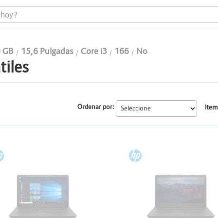
 GB
15,6 Pulgadas
Core i3
166
No
tiles
Portátiles
Todo en uno
Ordenar por:
Item
Computadores
Monitores
P
HP
Impresoras
Almacenamiento y Repotenciación
Cables y conectividad