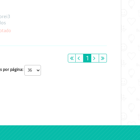
orei3
dos
otado
primeiro
anterior
1
próximo
último
s por página: