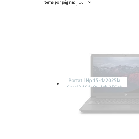
Cables y conectividad
Items por página:
Energia y Potencia
Escáner
Marcas
HP
Proyectores
Portatil Hp 15-da2025la
Corei3 10110u 4gb 256gb
Freedos