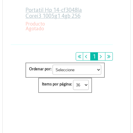
Portatil Hp 14-cf3048la
Corei3 1005g1 4gb 256
Sdd 14 Freedos
Producto
Agotado
primeiro
anterior
1
próximo
último
Ordenar por:
Items por página: