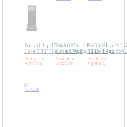
Portatil Hp 15-da2025la
Portatil Hp 14-cf3049la
Portatil Hp 240 G
Corei3 10110u 4gb 256gb
Corei5 1035g1 4gb 256gb
1035g1 4gb 256 S
Freedos
Solido Linux
W10 Pro
Producto
Producto
Producto
Agotado
Agotado
Agotado
HP