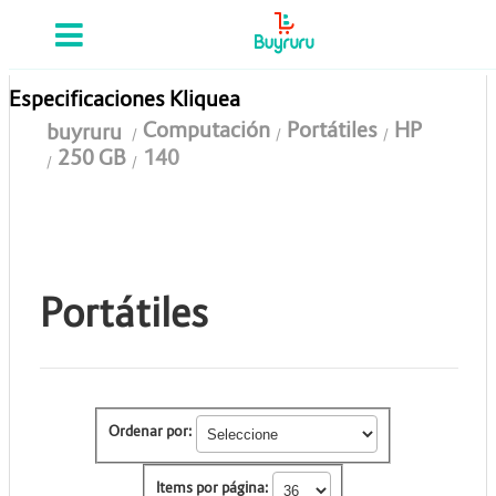
Categorias
Computación
Especificaciones Kliquea
Computación
Portátiles
HP
buyruru
Tablas Digitalizadoras
250 GB
140
Celulares y Tablets
Licenciamiento y Seguridad
Accesorios
Portátiles
Gaming
Tintas y Toner
Ordenar por:
Conectividad y Redes
Telefonía IP
Items por página: