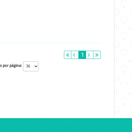
primeiro
anterior
1
próximo
último
s por página: