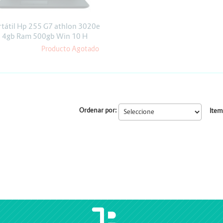
Escáner
Proyectores
rtátil Hp 255 G7 athlon 3020e
4gb Ram 500gb Win 10 H
Producto Agotado
Ordenar por:
Item