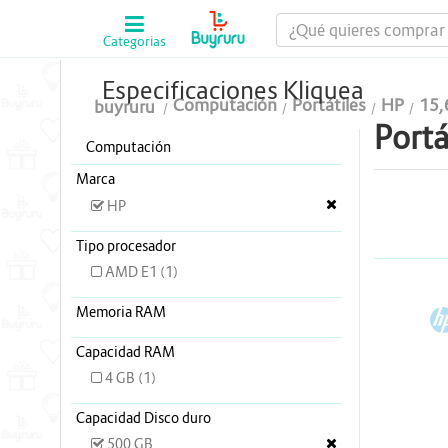
Categorias
Computación
Especificaciones Kliquea
Computación
Portátiles
HP
15,
buyruru
Tablas Digitalizadoras
Portá
Computación
Celulares y Tablets
Marca
Licenciamiento y Seguridad
HP
Accesorios
Tipo procesador
AMD E1 (1)
Gaming
Memoria RAM
H
Tintas y Toner
Capacidad RAM
Conectividad y Redes
4 GB (1)
Telefonía IP
Capacidad Disco duro
500 GB