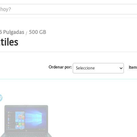
6 Pulgadas
500 GB
tiles
Portátiles
Todo en uno
Ordenar por:
Item
Computadores
Monitores
P
Impresoras
Almacenamiento y Repotenciación
Cables y conectividad