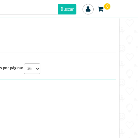
0
s por página: