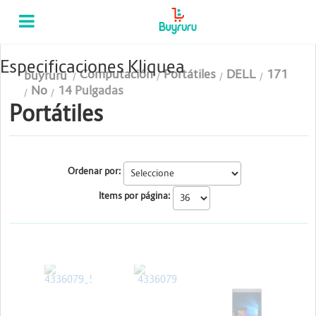
Categorias
Computación
Especificaciones Kliquea
Computación
Portátiles
DELL
171
buyruru
Tablas Digitalizadoras
No
14 Pulgadas
Portátiles
Celulares y Tablets
Licenciamiento y Seguridad
Ordenar por:
Accesorios
Items por página:
Gaming
Tintas y Toner
DELL
DELL
DELL
Conectividad y Redes
Telefonía IP