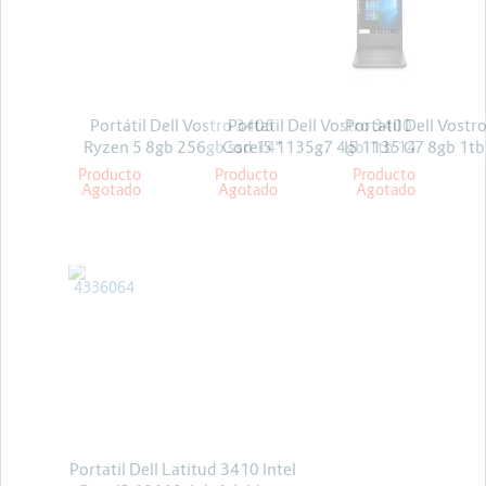
Energia y Potencia
Marcas
Portátil Dell Vostro 3405
Portatil Dell Vostro 3400
Portatil Dell Vost
Ryzen 5 8gb 256gb ssd 14"
Corei5 1135g7 4gb 1tb 14
I5 1135 G7 8gb 1tb
linux
Linux +Licencia kaspersky
Producto
Producto
Producto
Agotado
Agotado
Agotado
DELL
Portatil Dell Latitud 3410 Intel