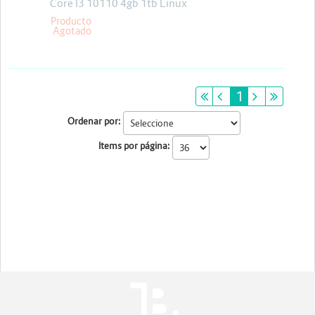
Core I3 10110 4gb 1tb Linux
Producto
Agotado
primeiro
anterior
1
próximo
últim
Ordenar por:
Items por página: