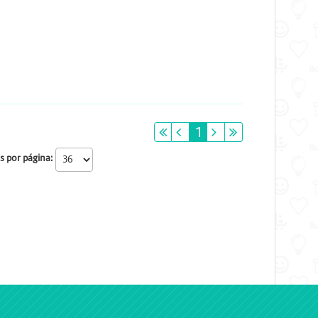
primeiro
anterior
1
próximo
último
s por página: