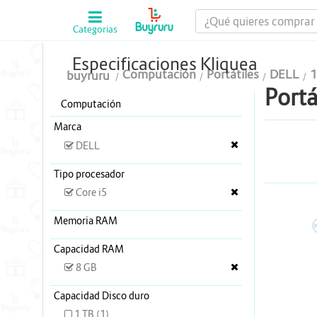
Categorias
Computación
Especificaciones Kliquea
Computación
Portátiles
DELL
1
buyruru
Tablas Digitalizadoras
Portá
Computación
Celulares y Tablets
Marca
Licenciamiento y Seguridad
DELL
Accesorios
Tipo procesador
Core i5
Gaming
Memoria RAM
D
Tintas y Toner
Capacidad RAM
Conectividad y Redes
8 GB
Telefonía IP
Capacidad Disco duro
1 TB (1)