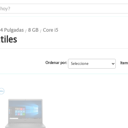
4 Pulgadas
8 GB
Core i5
tiles
Portátiles
Todo en uno
Ordenar por:
Item
Computadores
Monitores
ELL
Impresoras
Almacenamiento y Repotenciación
Cables y conectividad