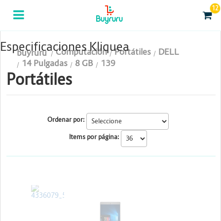
12
Categorias
Computación
Especificaciones Kliquea
Computación
Portátiles
DELL
buyruru
Tablas Digitalizadoras
14 Pulgadas
8 GB
139
Portátiles
Celulares y Tablets
Licenciamiento y Seguridad
Ordenar por:
Accesorios
Items por página:
Gaming
Tintas y Toner
DELL
DELL
Conectividad y Redes
Telefonía IP