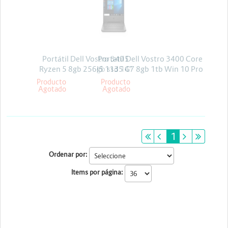
Energia y Potencia
Marcas
Portátil Dell Vostro 3405
Portatil Dell Vostro 3400 Core
Ryzen 5 8gb 256gb ssd 14"
I5 1135 G7 8gb 1tb Win 10 Pro
linux
Producto
Producto
Agotado
Agotado
primeiro
anterior
1
próximo
últim
Ordenar por:
Items por página: