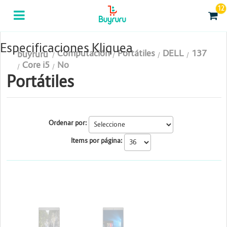
12
Categorias
Computación
Especificaciones Kliquea
Computación
Portátiles
DELL
137
buyruru
Tablas Digitalizadoras
Core i5
No
Portátiles
Celulares y Tablets
Licenciamiento y Seguridad
Ordenar por:
Accesorios
Items por página:
Gaming
Tintas y Toner
DELL
DELL
Conectividad y Redes
Telefonía IP