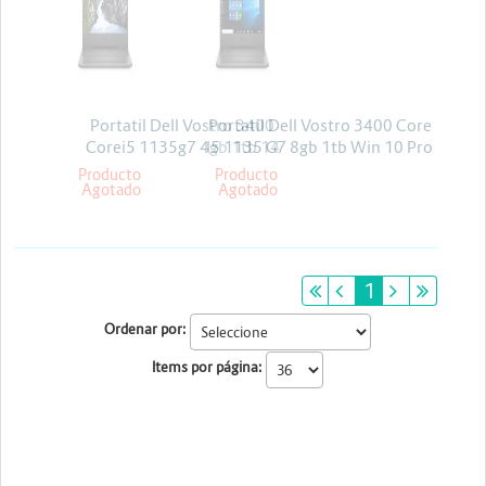
Energia y Potencia
Marcas
Portatil Dell Vostro 3400
Portatil Dell Vostro 3400 Core
Corei5 1135g7 4gb 1tb 14
I5 1135 G7 8gb 1tb Win 10 Pro
Linux +Licencia kaspersky
Producto
Producto
Agotado
Agotado
primeiro
anterior
1
próximo
últim
Ordenar por:
Items por página: