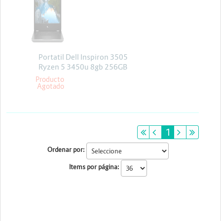
Energia y Potencia
Marcas
Portatil Dell Inspiron 3505
Ryzen 5 3450u 8gb 256GB
Win10 15.6
Producto
Agotado
primeiro
anterior
1
próximo
últim
Ordenar por:
Items por página: