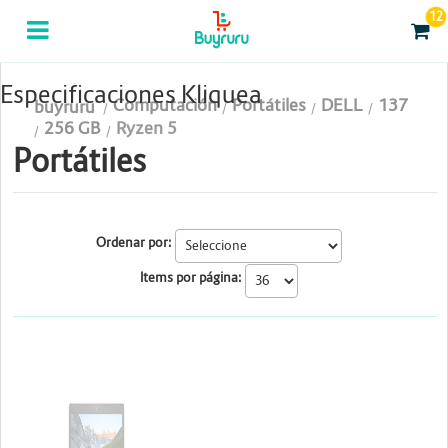
12
Categorias
Computación
Especificaciones Kliquea
Computación
Portátiles
DELL
137
buyruru
Tablas Digitalizadoras
256 GB
Ryzen 5
Portátiles
Celulares y Tablets
Licenciamiento y Seguridad
Ordenar por:
Accesorios
Items por página:
Gaming
Tintas y Toner
DELL
Conectividad y Redes
Telefonía IP