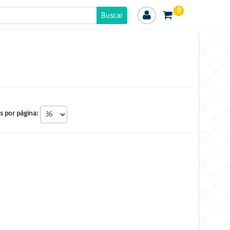
0
s por página: