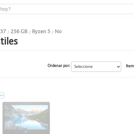
137
256 GB
Ryzen 5
No
tiles
Portátiles
Todo en uno
Ordenar por:
Item
Computadores
Monitores
ELL
Impresoras
Almacenamiento y Repotenciación
Cables y conectividad