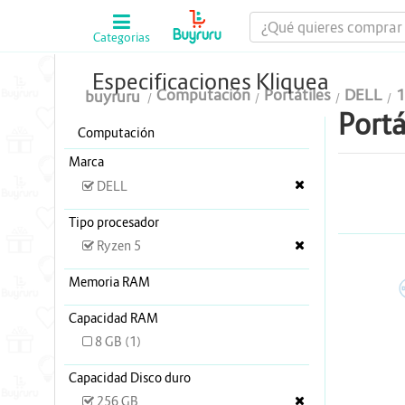
Categorias
Computación
Especificaciones Kliquea
Computación
Portátiles
DELL
buyruru
Tablas Digitalizadoras
Portá
Computación
Celulares y Tablets
Marca
Licenciamiento y Seguridad
DELL
Accesorios
Tipo procesador
Ryzen 5
Gaming
Memoria RAM
D
Tintas y Toner
Capacidad RAM
Conectividad y Redes
8 GB (1)
Telefonía IP
Capacidad Disco duro
256 GB