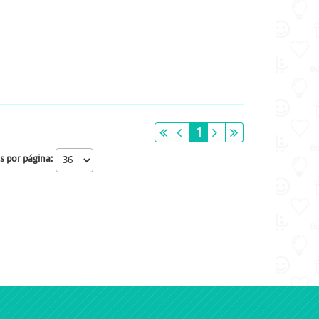
primeiro
anterior
1
próximo
último
s por página: