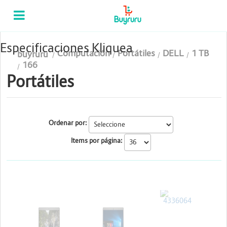
Categorias
Computación
Especificaciones Kliquea
Computación
Portátiles
DELL
1 TB
buyruru
Tablas Digitalizadoras
166
Portátiles
Celulares y Tablets
Licenciamiento y Seguridad
Ordenar por:
Accesorios
Items por página:
Gaming
Tintas y Toner
DELL
DELL
DELL
Conectividad y Redes
Telefonía IP