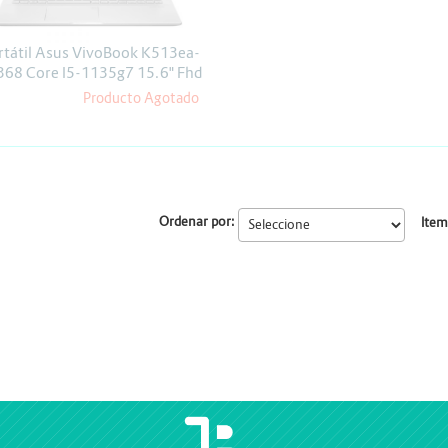
Escáner
Proyectores
rtátil Asus VivoBook K513ea-
368 Core I5-1135g7 15.6" Fhd
8gb Ssd 256gb Linux
Producto Agotado
Ordenar por:
Item