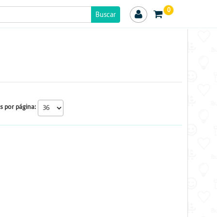
0
s por página: