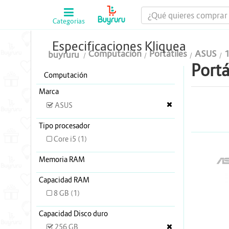
Categorias
Computación
Especificaciones Kliquea
Computación
Portátiles
ASUS
buyruru
Tablas Digitalizadoras
Portá
Computación
Celulares y Tablets
Marca
Licenciamiento y Seguridad
ASUS
Accesorios
Tipo procesador
Core i5 (1)
Gaming
Memoria RAM
A
Tintas y Toner
Capacidad RAM
Conectividad y Redes
8 GB (1)
Telefonía IP
Capacidad Disco duro
256 GB