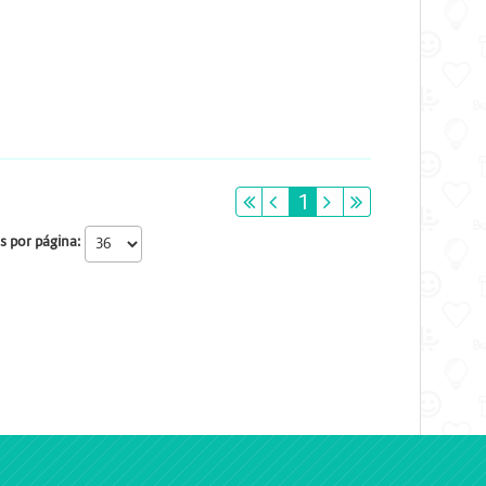
primeiro
anterior
1
próximo
último
s por página: