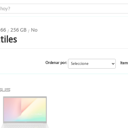
166
256 GB
No
tiles
Portátiles
Todo en uno
Ordenar por:
Item
Computadores
Monitores
SUS
Impresoras
Almacenamiento y Repotenciación
Cables y conectividad