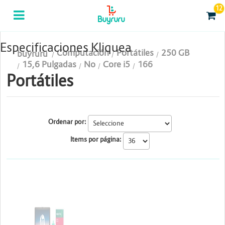
12
Categorias
Computación
Especificaciones Kliquea
Computación
Portátiles
250 GB
buyruru
Tablas Digitalizadoras
15,6 Pulgadas
No
Core i5
166
Portátiles
Celulares y Tablets
Licenciamiento y Seguridad
Ordenar por:
Accesorios
Items por página:
Gaming
Tintas y Toner
HP
Conectividad y Redes
Telefonía IP