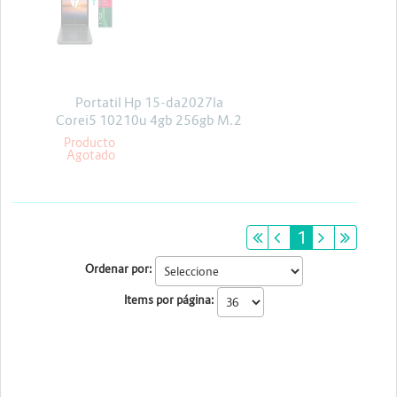
Energia y Potencia
Marcas
Portatil Hp 15-da2027la
Corei5 10210u 4gb 256gb M.2
Freedos
Producto
Agotado
primeiro
anterior
1
próximo
últim
Ordenar por:
Items por página: