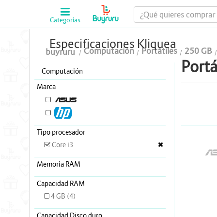
Categorias
Computación
Especificaciones Kliquea
Computación
Portátiles
250 GB
buyruru
Tablas Digitalizadoras
Portá
Computación
Celulares y Tablets
Marca
Licenciamiento y Seguridad
ASUS (2)
HP (2)
Accesorios
Tipo procesador
Gaming
Core i3
A
Tintas y Toner
Memoria RAM
Conectividad y Redes
Capacidad RAM
4 GB (4)
Telefonía IP
Capacidad Disco duro