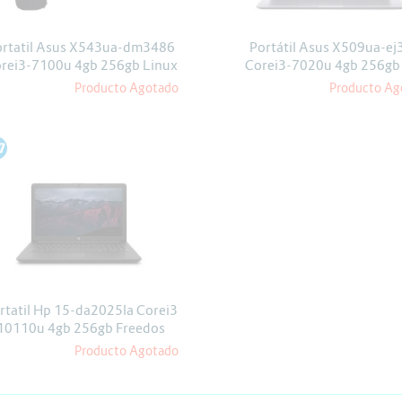
Escáner
Proyectores
ortatil Asus X543ua-dm3486
Portátil Asus X509ua-ej
rei3-7100u 4gb 256gb Linux
Corei3-7020u 4gb 256gb
Linux
Producto Agotado
Producto Ag
P
rtatil Hp 15-da2025la Corei3
10110u 4gb 256gb Freedos
Producto Agotado