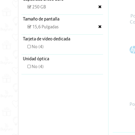
Energia y Potencia
250 GB
Marcas
P
Tamaño de pantalla
Co
15,6 Pulgadas
Tarjeta de vídeo dedicada
No (4)
H
Unidad óptica
No (4)
Po