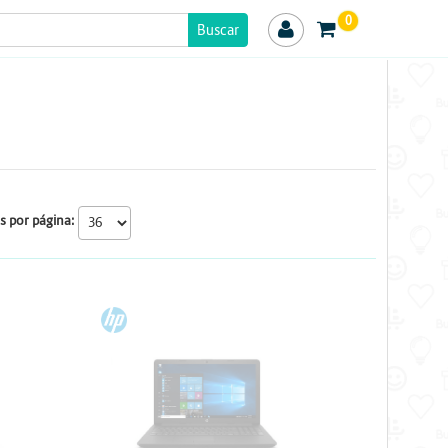
0
s por página:
HP