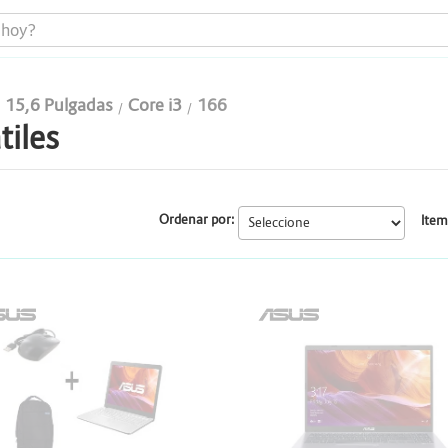
15,6 Pulgadas
Core i3
166
tiles
Portátiles
Todo en uno
Ordenar por:
Item
Computadores
Monitores
SUS
ASUS
Impresoras
Almacenamiento y Repotenciación
Cables y conectividad