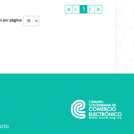
primeiro
anterior
1
próximo
último
s por página:
acto