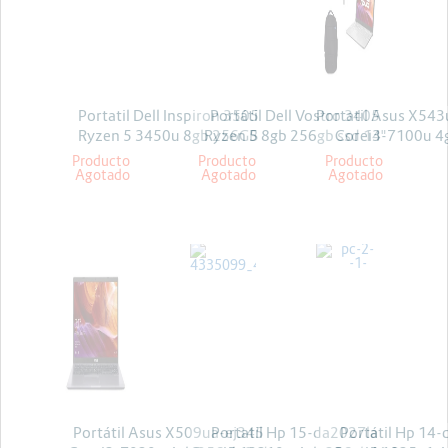
Proyectores
Energia y Potencia
Marcas
Portatil Dell Inspiron 3505
Portátil Dell Vostro 3405
Portatil Asus X5
Ryzen 5 3450u 8gb 256GB
Ryzen 5 8gb 256gb ssd 14"
Corei3-7100u 4
Win10 15.6
linux
Linux
Producto
Producto
Producto
Agotado
Agotado
Agotado
ASUS
HP
HP
Portátil Asus X509ua-ej345
Portatil Hp 15-da2027la
Portátil Hp 14-