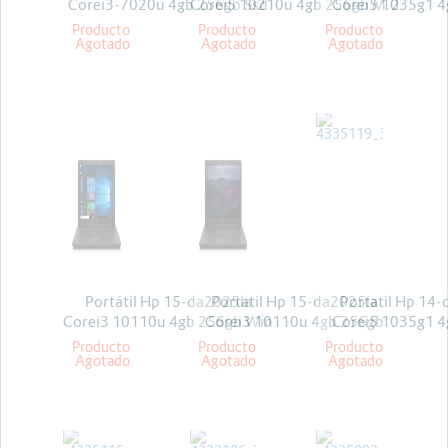
Corei3-7020u 4gb 256gb Ssd
Corei5 10210u 4gb 256gb M.2
Corei5 1035g1 
Linux
Freedos
Solido Win 1
Producto
Producto
Producto
Agotado
Agotado
Agotado
HP
HP
HP
Portátil Hp 15-da2025la
Portatil Hp 15-da2025la
Portatil Hp 14-
Corei3 10110u 4gb 256gb Win
Corei3 10110u 4gb 256gb
Corei5 1035g1 
10 Pro
Freedos
Solido Li
Producto
Producto
Producto
Agotado
Agotado
Agotado
ASUS
HP
HP