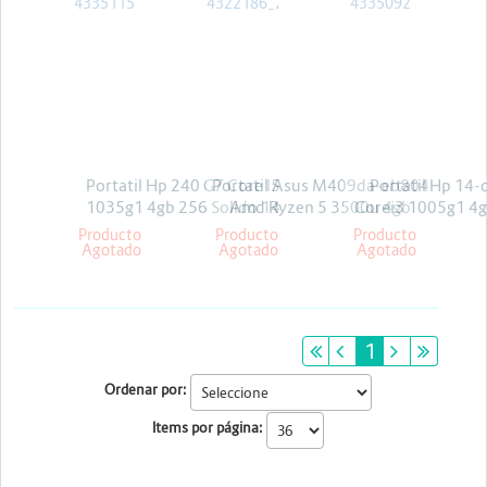
Portatil Hp 240 G7 Core I5
Portatil Asus M409da-eb804
Portatil Hp 14-
1035g1 4gb 256 Solido 14
Amd Ryzen 5 3500u 4gb
Corei3 1005g1 4
W10 Pro
256gb 14pul
14 Freed
Producto
Producto
Producto
Agotado
Agotado
Agotado
primeiro
anterior
1
próximo
últim
Ordenar por:
Items por página: