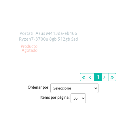
Energia y Potencia
Marcas
Portatil Asus M413da-eb466
Ryzen7-3700u 8gb 512gb Ssd
Linux
Producto
Agotado
primeiro
anterior
1
próximo
últim
Ordenar por:
Items por página: