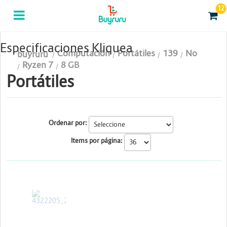
12
Categorias
Computación
Especificaciones Kliquea
Computación
Portátiles
139
No
buyruru
Tablas Digitalizadoras
Ryzen 7
8 GB
Portátiles
Celulares y Tablets
Licenciamiento y Seguridad
Ordenar por:
Accesorios
Items por página:
Gaming
Tintas y Toner
ASUS
Conectividad y Redes
Telefonía IP