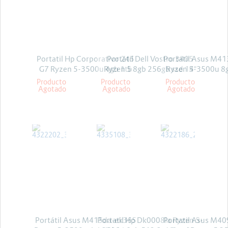
Energia y Potencia
Marcas
Portatil Hp Corporativo 245
Portátil Dell Vostro 3405
Portátil Asus M4
G7 Ryzen 5-3500u 4gb 1tb
Ryzen 5 8gb 256gb ssd 14"
Ryzen 5-3500u 8
Win 10 Pro
linux
Linux
Producto
Producto
Producto
Agotado
Agotado
Agotado
ASUS
ASUS
HP
Portátil Asus M415da-ek365
Portatil Hp Dk0008la Ryzen 5-
Portatil Asus M4