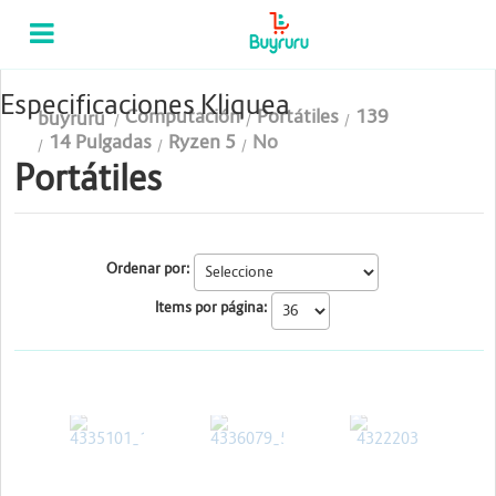
Categorias
Computación
Especificaciones Kliquea
Computación
Portátiles
139
buyruru
Tablas Digitalizadoras
14 Pulgadas
Ryzen 5
No
Portátiles
Celulares y Tablets
Licenciamiento y Seguridad
Ordenar por:
Accesorios
Items por página:
Gaming
Tintas y Toner
DELL
ASUS
HP
Conectividad y Redes
Telefonía IP