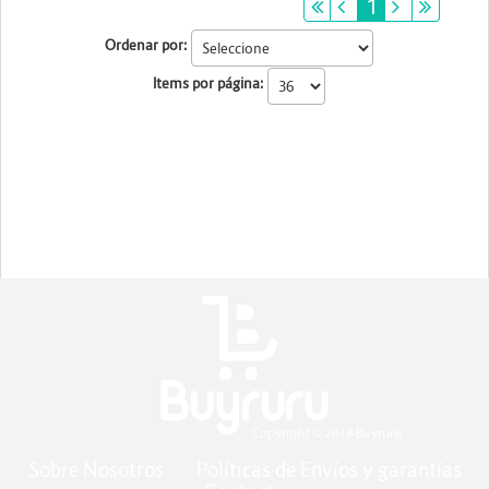
primeiro
anterior
1
próximo
últim
Ordenar por:
Items por página:
Sobre Nosotros
Políticas de Envíos y garantías