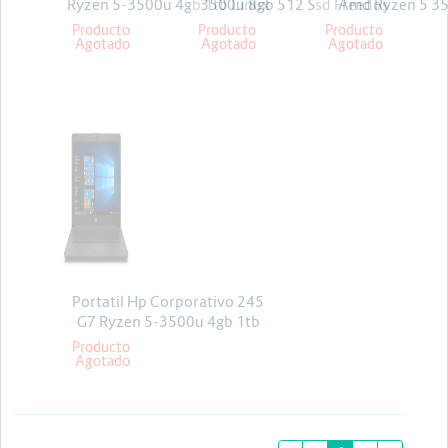
Ryzen 5-3500u 4gb 1tb Linux
3500u 8gb 512 Ssd Freedos
Amd Ryzen 5 3
14pul + licencia Kaspersky
256gb 14
Producto
Producto
Producto
Agotado
Agotado
Agotado
HP
Portatil Hp Corporativo 245
G7 Ryzen 5-3500u 4gb 1tb
Win 10 Pro
Producto
Agotado