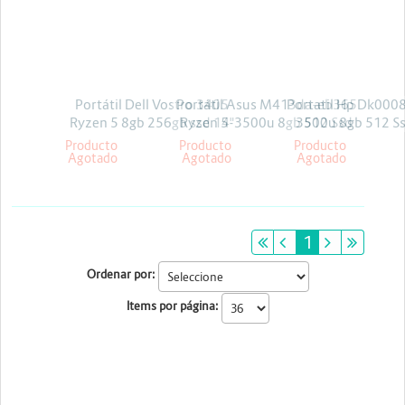
Energia y Potencia
Marcas
Portátil Dell Vostro 3405
Portátil Asus M413da-eb365
Portatil Hp Dk0008
Ryzen 5 8gb 256gb ssd 14"
Ryzen 5-3500u 8gb 512 Ssd
3500u 8gb 512 Ss
linux
Linux
14pul + licencia
Producto
Producto
Producto
Agotado
Agotado
Agotado
primeiro
anterior
1
próximo
últim
Ordenar por:
Items por página: