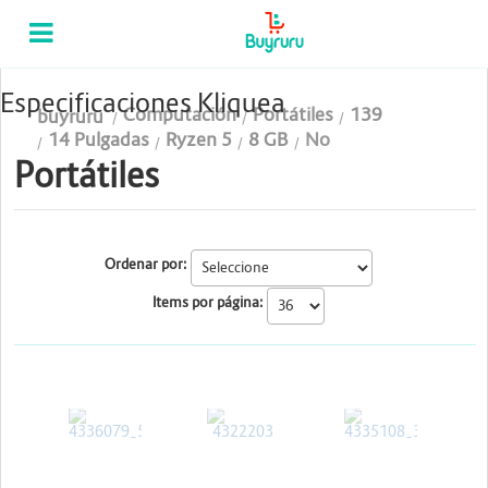
Categorias
Computación
Especificaciones Kliquea
Computación
Portátiles
139
buyruru
Tablas Digitalizadoras
14 Pulgadas
Ryzen 5
8 GB
No
Portátiles
Celulares y Tablets
Licenciamiento y Seguridad
Ordenar por:
Accesorios
Items por página:
Gaming
Tintas y Toner
DELL
ASUS
HP
Conectividad y Redes
Telefonía IP