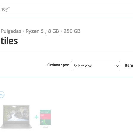
 Pulgadas
Ryzen 5
8 GB
250 GB
tiles
Portátiles
Todo en uno
Ordenar por:
Item
Computadores
Monitores
ELL
Impresoras
Almacenamiento y Repotenciación
Cables y conectividad