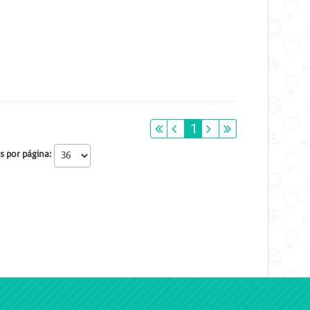
primeiro
anterior
1
próximo
último
s por página: