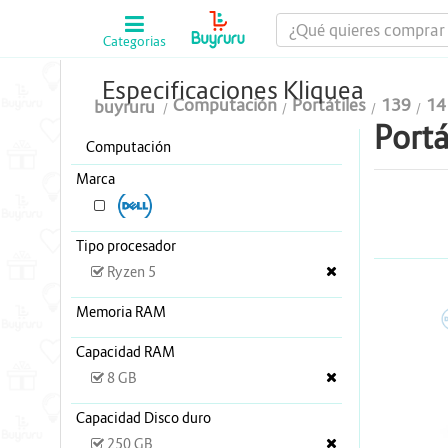
Categorias
Computación
Especificaciones Kliquea
Computación
Portátiles
139
14
buyruru
Tablas Digitalizadoras
Portá
Computación
Celulares y Tablets
Marca
Licenciamiento y Seguridad
DELL (1)
Accesorios
Tipo procesador
Ryzen 5
Gaming
Memoria RAM
D
Tintas y Toner
Capacidad RAM
Conectividad y Redes
8 GB
Telefonía IP
Capacidad Disco duro
250 GB