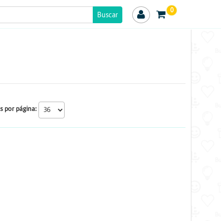
0
s por página: