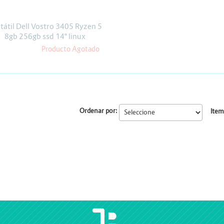
Escáner
Proyectores
tátil Dell Vostro 3405 Ryzen 5
8gb 256gb ssd 14" linux
Producto Agotado
Ordenar por:
Item