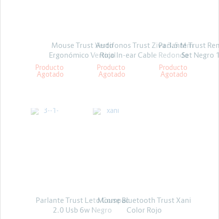
Energia y Potencia
Marcas
Mouse Trust Verto
Audifonos Trust Ziva 3.5 Mm
Parlante Trust Re
Ergonómico Vertical
Rojo In-ear Cable Redondo
Set Negro
Inalambrico
Producto
Producto
Producto
Agotado
Agotado
Agotado
TRUST
TRUST
Parlante Trust Leto Compac
Mouse Bluetooth Trust Xani
2.0 Usb 6w Negro
Color Rojo