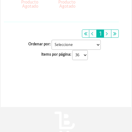
Producto
Producto
Agotado
Agotado
primeiro
anterior
1
próximo
últim
Ordenar por:
Items por página: