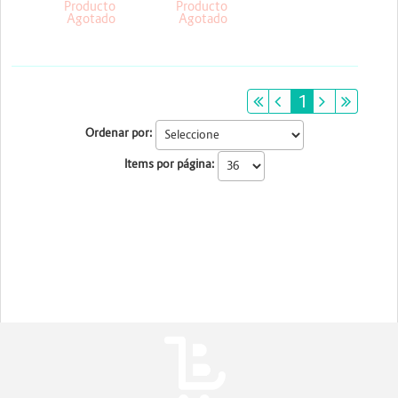
Producto
Producto
Agotado
Agotado
primeiro
anterior
1
próximo
últim
Ordenar por:
Items por página: