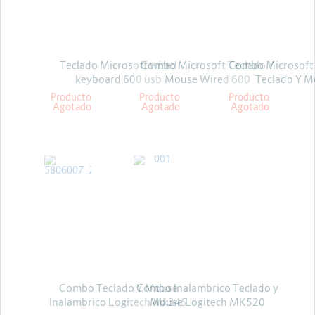
Energia y Potencia
Marcas
Teclado Microsoft wired
Combo Microsoft Teclado Y
Combo Microsoft
keyboard 600 usb
Mouse Wired 600
Teclado Y 
Producto
Producto
Producto
Agotado
Agotado
Agotado
LOGITECH
LOGITECH
Combo Teclado Y Mouse
Combo Inalambrico Teclado y
Inalambrico Logitech Mk345
Mouse Logitech MK520